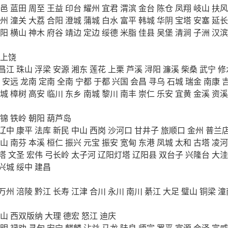
邑
蓝田
周至
王益
印台
耀州
宜君
渭滨
金台
陈仓
凤翔
岐山
扶风
州
潼关
大荔
合阳
澄城
蒲城
白水
富平
韩城
华阴
宝塔
安塞
延长
阳
横山
神木
府谷
靖边
定边
绥德
米脂
佳县
吴堡
清涧
子洲
汉滨
上饶
昌江
珠山
浮梁
安源
湘东
莲花
上栗
芦溪
浔阳
濂溪
柴桑
武宁
修
安远
龙南
定南
全南
宁都
于都
兴国
会昌
寻乌
石城
瑞金
南康
城
樟树
高安
临川
东乡
南城
黎川
南丰
崇仁
乐安
宜黄
金溪
资溪
锦
铁岭
朝阳
葫芦岛
辽中
康平
法库
新民
中山
西岗
沙河口
甘井子
旅顺口
金州
普兰
山
南芬
本溪
桓仁
振兴
元宝
振安
宽甸
东港
凤城
太和
古塔
凌河
塔
文圣
宏伟
弓长岭
太子河
辽阳灯塔
辽阳县
双台子
兴隆台
大洼
兴城
绥中
建昌
万州
涪陵
黔江
长寿
江津
合川
永川
南川
綦江
大足
璧山
铜梁
潼
山
西双版纳
大理
德宏
怒江
迪庆
明
禄劝
寻甸
安宁
麒麟
沾益
马龙
陆良
师宗
罗平
富源
会泽
宣威