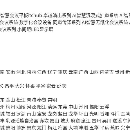
I智慧会议平板itchub
卓越演出系列
AI智慧沉浸式扩声系统
AI
字会议系统
数字化会议设备
同声传译系列
AI智慧无纸化会议系统
会议系列
小间距LED显示屏
南
安徽
河北
陕西
江西
辽宁
重庆
云南
广西
山西
内蒙古
贵州
新
义
昌平
大兴
怀柔
平谷
密云
延庆
东
金山
松江
青浦
奉贤
崇明
州
梅州
汕尾
河源
阳江
清远
东莞
中山
潮州
揭阳
云浮
城
福田
罗湖
南山
宝安
龙岗
盐田
龙华
坪山
光明
香洲
斗门
金湾
丰
乳源瑶族自治县
赤坎
霞山
坡头
麻章
廉江
雷州
吴川
遂溪
徐
城
惠阳
博罗
惠东
龙门
梅江
梅县
大埔
丰顺
五华
平远
蕉岭
兴宁