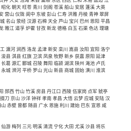
昭化
朝天
旺苍
青川
剑阁
苍溪
船山
安居
蓬溪
大英
安
营山
仪陇
阆中
东坡
彭山
仁寿
洪雅
丹棱
青神
翠屏
城
名山
荥经
汉源
石棉
天全
芦山
宝兴
巴州
恩阳
平昌
龙
雅江
道孚
炉霍
甘孜
新龙
德格
白玉
石渠
色达
理塘
工
瀍河
涧西
洛龙
孟津
新安
栾川
嵩县
汝阳
宜阳
洛宁
浚县
淇县
红旗
卫滨
凤泉
牧野
新乡
获嘉
原阳
延津
长葛
源汇
郾城
召陵
舞阳
临颍
湖滨
陕州
渑池
卢氏
永城
浉河
平桥
罗山
光山
新县
商城
固始
潢川
淮滨
阳
郧西
竹山
竹溪
房县
丹江口
西陵
伍家岗
点军
猇亭
掇刀
京山
沙洋
钟祥
孝南
孝昌
大悟
云梦
应城
安陆
汉
通山
赤壁
曾都
随县
广水
恩施
利川
建始
巴东
宣恩
咸
仙游
梅列
三元
明溪
清流
宁化
大田
尤溪
沙县
将乐