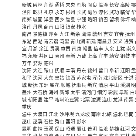
新城
碑林
莲湖
灞桥
未央
雁塔
阎良
临潼
长安
高陵
鄠
泾阳
乾县
礼泉
永寿
彬州
长武
旬邑
淳化
武功
临渭
华
南郑
城固
洋县
西乡
勉县
宁强
略阳
镇巴
留坝
佛坪
榆
洛南
丹凤
商南
山阳
镇安
柞水
南昌
景德镇
萍乡
九江
新余
鹰潭
赣州
吉安
宜春
抚州
东湖
西湖
青云谱
湾里
青山湖
新建
南昌县
安义
进贤
宜
月湖
余江
贵溪
章贡
南康
赣县
信丰
大余
上犹
崇义
福
永新
井冈山
袁州
奉新
万载
上高
宜丰
靖安
铜鼓
丰
万年
婺源
德兴
沈阳
大连
鞍山
抚顺
本溪
丹东
锦州
营口
阜新
辽阳
盘
和平
沈河
大东
皇姑
铁西
苏家屯
浑南
沈北新区
于洪
城
新抚
东洲
望花
顺城
抚顺县
新宾
清原
平山
溪湖
明
盖州
大石桥
海州
新邱
太平
清河门
细河
彰武
阜新
白
城
朝阳县
建平
喀喇沁左翼
北票
凌源
连山
龙港
南票
重庆
渝中
大渡口
江北
沙坪坝
九龙坡
南岸
北碚
渝北
巴南
巫山
巫溪
石柱
秀山
酉阳
彭水
昆明
曲靖
玉溪
保山
昭通
丽江
普洱
临沧
楚雄
红河
文
五华
盘龙
官渡
西山
东川
呈贡
晋宁
富民
宜良
石林
嵩