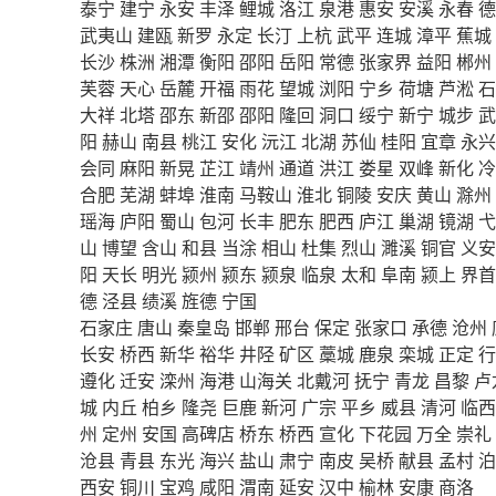
泰宁
建宁
永安
丰泽
鲤城
洛江
泉港
惠安
安溪
永春
德
武夷山
建瓯
新罗
永定
长汀
上杭
武平
连城
漳平
蕉城
长沙
株洲
湘潭
衡阳
邵阳
岳阳
常德
张家界
益阳
郴州
芙蓉
天心
岳麓
开福
雨花
望城
浏阳
宁乡
荷塘
芦淞
石
大祥
北塔
邵东
新邵
邵阳
隆回
洞口
绥宁
新宁
城步
武
阳
赫山
南县
桃江
安化
沅江
北湖
苏仙
桂阳
宜章
永兴
会同
麻阳
新晃
芷江
靖州
通道
洪江
娄星
双峰
新化
冷
合肥
芜湖
蚌埠
淮南
马鞍山
淮北
铜陵
安庆
黄山
滁州
瑶海
庐阳
蜀山
包河
长丰
肥东
肥西
庐江
巢湖
镜湖
弋
山
博望
含山
和县
当涂
相山
杜集
烈山
濉溪
铜官
义安
阳
天长
明光
颍州
颍东
颍泉
临泉
太和
阜南
颍上
界首
德
泾县
绩溪
旌德
宁国
石家庄
唐山
秦皇岛
邯郸
邢台
保定
张家口
承德
沧州
长安
桥西
新华
裕华
井陉
矿区
藁城
鹿泉
栾城
正定
行
遵化
迁安
滦州
海港
山海关
北戴河
抚宁
青龙
昌黎
卢
城
内丘
柏乡
隆尧
巨鹿
新河
广宗
平乡
威县
清河
临西
州
定州
安国
高碑店
桥东
桥西
宣化
下花园
万全
崇礼
沧县
青县
东光
海兴
盐山
肃宁
南皮
吴桥
献县
孟村
泊
西安
铜川
宝鸡
咸阳
渭南
延安
汉中
榆林
安康
商洛