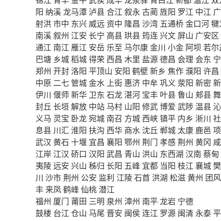
阳
纳溪
龙马潭
泸县
合江
叙永
古蔺
旌阳
罗江
中江
广
射洪
市中
东兴
威远
资中
隆昌
沙湾
五通桥
金口河
犍
南溪
叙州
江安
长宁
高县
珙县
筠连
兴文
屏山
广安区
通江
南江
雁江
安岳
乐至
马尔康
金川
小金
阿坝
若尔
巴塘
乡城
稻城
得荣
西昌
木里
盐源
德昌
会理
会东
宁
郑州
开封
洛阳
平顶山
安阳
鹤壁
新乡
焦作
濮阳
许昌
中原
二七
管城
金水
上街
惠济
中牟
巩义
荥阳
新密
新
伊川
偃师
新华
卫东
石龙
湛河
宝丰
叶县
鲁山
郏县
舞
封丘
长垣
解放
中站
马村
山阳
修武
博爱
武陟
温县
沁
义马
灵宝
卧龙
宛城
南召
方城
西峡
镇平
内乡
淅川
社
息县
川汇
淮阳
扶沟
西华
商水
沈丘
郸城
太康
鹿邑
项
武汉
黄石
十堰
宜昌
襄阳
鄂州
荆门
孝感
荆州
黄冈
咸
江岸
江汉
硚口
汉阳
武昌
青山
洪山
东西湖
汉南
蔡甸
夷陵
远安
兴山
秭归
长阳
五峰
宜都
当阳
枝江
襄城
樊
川
沙市
荆州
公安
监利
江陵
石首
洪湖
松滋
黄州
团风
丰
来凤
鹤峰
仙桃
潜江
福州
厦门
莆田
三明
泉州
漳州
南平
龙岩
宁德
鼓楼
台江
仓山
马尾
晋安
闽侯
连江
罗源
闽清
永泰
平