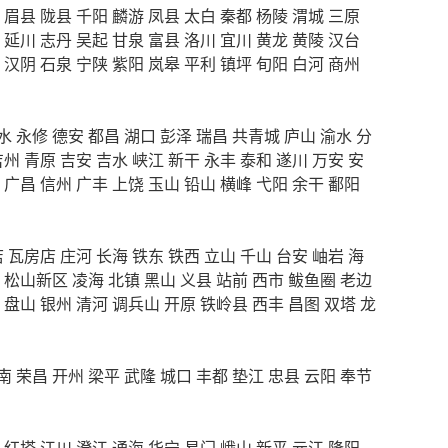
眉县
陇县
千阳
麟游
凤县
太白
秦都
杨陵
渭城
三原
延川
志丹
吴起
甘泉
富县
洛川
宜川
黄龙
黄陵
汉台
汉阴
石泉
宁陕
紫阳
岚皋
平利
镇坪
旬阳
白河
商州
水
永修
德安
都昌
湖口
彭泽
瑞昌
共青城
庐山
渝水
分
吉州
青原
吉安
吉水
峡江
新干
永丰
泰和
遂川
万安
安
广昌
信州
广丰
上饶
玉山
铅山
横峰
弋阳
余干
鄱阳
店
瓦房店
庄河
长海
铁东
铁西
立山
千山
台安
岫岩
海
松山新区
凌海
北镇
黑山
义县
站前
西市
鲅鱼圈
老边
盘山
银州
清河
调兵山
开原
铁岭县
西丰
昌图
双塔
龙
南
荣昌
开州
梁平
武隆
城口
丰都
垫江
忠县
云阳
奉节
红塔
江川
澄江
通海
华宁
易门
峨山
新平
元江
隆阳