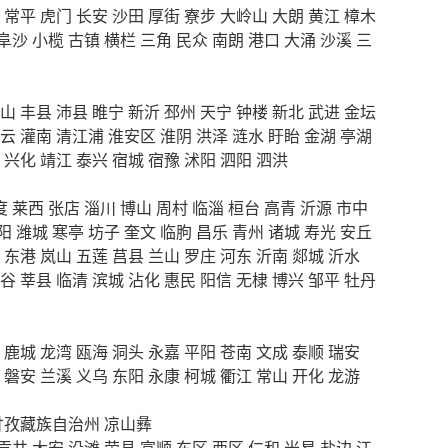
常平
虎门
长安
沙田
厚街
寮步
大岭山
大朗
黄江
樟木
阜沙
小榄
古镇
横栏
三角
民众
南朗
港口
大涌
沙溪
三
山
丰县
沛县
睢宁
新沂
邳州
天宁
钟楼
新北
武进
金坛
云
灌南
清江浦
淮安区
淮阴
洪泽
涟水
盱眙
金湖
亭湖
兴化
靖江
泰兴
宿城
宿豫
沭阳
泗阳
泗洪
度
莱西
张店
淄川
博山
周村
临淄
桓台
高青
沂源
市中
阳
潍城
寒亭
坊子
奎文
临朐
昌乐
青州
诸城
寿光
安丘
东港
岚山
五莲
莒县
兰山
罗庄
河东
沂南
郯城
沂水
谷
莘县
临清
滨城
沾化
惠民
阳信
无棣
博兴
邹平
牡丹
鹿城
龙湾
瓯海
洞头
永嘉
平阳
苍南
文成
泰顺
瑞安
磐安
兰溪
义乌
东阳
永康
柯城
衢江
常山
开化
龙游
甘孜藏族自治州
凉山彝
贡井
大安
沿滩
荣县
富顺
东区
西区
仁和
米易
盐边
江