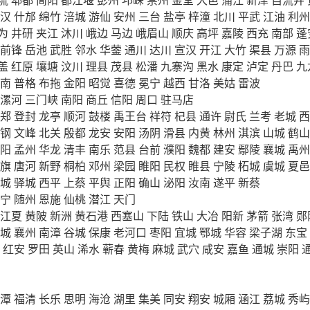
汉
什邡
绵竹
涪城
游仙
安州
三台
盐亭
梓潼
北川
平武
江油
利州
为
井研
夹江
沐川
峨边
马边
峨眉山
顺庆
高坪
嘉陵
西充
南部
蓬
前锋
岳池
武胜
邻水
华蓥
通川
达川
宣汉
开江
大竹
渠县
万源
雨
盖
红原
壤塘
汶川
理县
茂县
松潘
九寨沟
黑水
康定
泸定
丹巴
九
南
普格
布拖
金阳
昭觉
喜德
冕宁
越西
甘洛
美姑
雷波
漯河
三门峡
南阳
商丘
信阳
周口
驻马店
郑
登封
龙亭
顺河
鼓楼
禹王台
祥符
杞县
通许
尉氏
兰考
老城
西
钢
文峰
北关
殷都
龙安
安阳
汤阴
滑县
内黄
林州
淇滨
山城
鹤山
阳
孟州
华龙
清丰
南乐
范县
台前
濮阳
魏都
建安
鄢陵
襄城
禹州
旗
唐河
新野
桐柏
邓州
梁园
睢阳
民权
睢县
宁陵
柘城
虞城
夏邑
城
驿城
西平
上蔡
平舆
正阳
确山
泌阳
汝南
遂平
新蔡
宁
随州
恩施
仙桃
潜江
天门
江夏
黄陂
新洲
黄石港
西塞山
下陆
铁山
大冶
阳新
茅箭
张湾
郧
城
襄州
南漳
谷城
保康
老河口
枣阳
宜城
鄂城
华容
梁子湖
东宝
红安
罗田
英山
浠水
蕲春
黄梅
麻城
武穴
咸安
嘉鱼
通城
崇阳
潭
福清
长乐
思明
海沧
湖里
集美
同安
翔安
城厢
涵江
荔城
秀屿