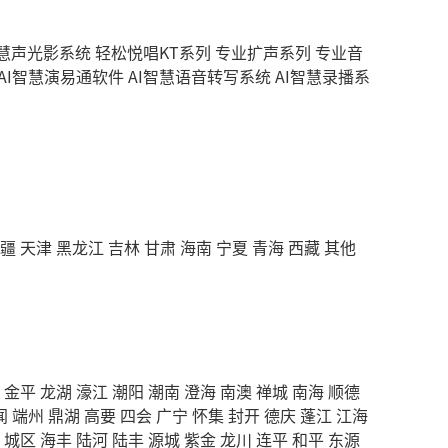
智慧声光影系统
轻松悦唱KT系列
专业扩声系列
专业音
AI智慧演易通软件
AI智慧语音转写系统
AI智慧录播系
疆
天津
黑龙江
吉林
甘肃
海南
宁夏
青海
西藏
其他
金平
龙湖
濠江
潮阳
潮南
澄海
南澳
禅城
南海
顺德
闻
端州
鼎湖
高要
四会
广宁
怀集
封开
德庆
蓬江
江海
城区
海丰
陆河
陆丰
源城
紫金
龙川
连平
和平
东源