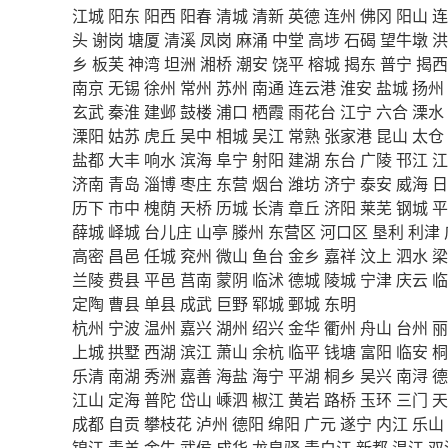
江城
阳东
阳西
阳春
清城
清新
英德
连州
佛冈
阳山
连
头
谢岗
塘厦
清溪
凤岗
麻涌
中堂
高埗
石碣
望牛墩
洪
乡
板芙
神湾
坦洲
湘桥
潮安
饶平
榕城
揭东
普宁
揭西
南京
无锡
徐州
常州
苏州
南通
连云港
淮安
盐城
扬州
玄武
秦淮
建邺
鼓楼
浦口
栖霞
雨花台
江宁
六合
溧水
溧阳
姑苏
虎丘
吴中
相城
吴江
常熟
张家港
昆山
太仓
盐都
大丰
响水
滨海
阜宁
射阳
建湖
东台
广陵
邗江
江
济南
青岛
淄博
枣庄
东营
烟台
潍坊
济宁
泰安
威海
日
历下
市中
槐荫
天桥
历城
长清
章丘
济阳
莱芜
钢城
平
薛城
峄城
台儿庄
山亭
滕州
东营区
河口区
垦利
利津
高密
昌邑
任城
兖州
微山
鱼台
金乡
嘉祥
汶上
泗水
梁
兰陵
费县
平邑
莒南
蒙阴
临沭
德城
陵城
宁津
庆云
临
定陶
曹县
单县
成武
巨野
郓城
鄄城
东明
杭州
宁波
温州
嘉兴
湖州
绍兴
金华
衢州
舟山
台州
丽
上城
拱墅
西湖
滨江
萧山
余杭
临平
钱塘
富阳
临安
桐
乐清
南湖
秀洲
嘉善
海盐
海宁
平湖
桐乡
吴兴
南浔
德
江山
定海
普陀
岱山
嵊泗
椒江
黄岩
路桥
玉环
三门
天
成都
自贡
攀枝花
泸州
德阳
绵阳
广元
遂宁
内江
乐山
锦江
青羊
金牛
武侯
成华
龙泉驿
青白江
新都
温江
双