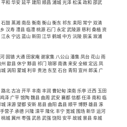
平和
华安
延平
建阳
顺昌
浦城
光泽
松溪
政和
邵武
石鼓
蒸湘
南岳
衡南
衡山
衡东
祁东
耒阳
常宁
双清
乡
汉寿
澧县
临澧
桃源
石门
永定
武陵源
慈利
桑植
资
江永
宁远
蓝山
新田
江华
鹤城
中方
沅陵
辰溪
溆浦
河
固镇
大通
田家庵
谢家集
八公山
潘集
凤台
花山
雨
徽州
歙县
休宁
黟县
祁门
琅琊
南谯
来安
全椒
定远
凤
谯城
涡阳
蒙城
利辛
贵池
东至
石台
青阳
宣州
郎溪
广
路北
古冶
开平
丰南
丰润
曹妃甸
滦南
乐亭
迁西
玉田
鸡泽
广平
馆陶
魏县
曲周
武安
襄都
信都
任泽
南和
临
容城
涞源
望都
安新
易县
曲阳
蠡县
顺平
博野
雄县
涿
手营子
承德
兴隆
滦平
隆化
丰宁
宽城
围场
新华
运河
桃城
冀州
枣强
武邑
武强
饶阳
安平
故城
景县
阜城