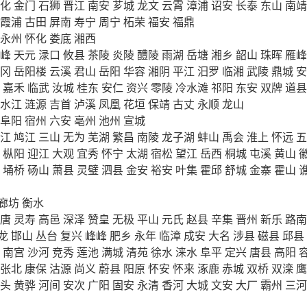
化
金门
石狮
晋江
南安
芗城
龙文
云霄
漳浦
诏安
长泰
东山
南靖
霞浦
古田
屏南
寿宁
周宁
柘荣
福安
福鼎
永州
怀化
娄底
湘西
峰
天元
渌口
攸县
茶陵
炎陵
醴陵
雨湖
岳塘
湘乡
韶山
珠晖
雁峰
冈
岳阳楼
云溪
君山
岳阳
华容
湘阴
平江
汨罗
临湘
武陵
鼎城
安
嘉禾
临武
汝城
桂东
安仁
资兴
零陵
冷水滩
祁阳
东安
双牌
道县
水江
涟源
吉首
泸溪
凤凰
花垣
保靖
古丈
永顺
龙山
阜阳
宿州
六安
亳州
池州
宣城
江
鸠江
三山
无为
芜湖
繁昌
南陵
龙子湖
蚌山
禹会
淮上
怀远
五
枞阳
迎江
大观
宜秀
怀宁
太湖
宿松
望江
岳西
桐城
屯溪
黄山
埇桥
砀山
萧县
灵璧
泗县
金安
裕安
叶集
霍邱
舒城
金寨
霍山
廊坊
衡水
唐
灵寿
高邑
深泽
赞皇
无极
平山
元氏
赵县
辛集
晋州
新乐
路南
龙
邯山
丛台
复兴
峰峰
肥乡
永年
临漳
成安
大名
涉县
磁县
邱县
南宫
沙河
竞秀
莲池
满城
清苑
徐水
涞水
阜平
定兴
唐县
高阳
张北
康保
沽源
尚义
蔚县
阳原
怀安
怀来
涿鹿
赤城
双桥
双滦
鹰
头
黄骅
河间
安次
广阳
固安
永清
香河
大城
文安
大厂
霸州
三河