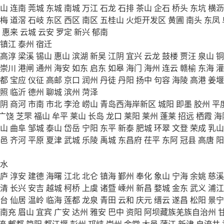
山
连南
莞城
东城
南城
万江
石龙
石排
茶山
企石
桥头
东坑
横沥
梅
道滘
石岐
东区
西区
南区
五桂山
火炬开发区
黄圃
南头
东凤
惠来
云城
云安
罗定
新兴
郁南
镇江
泰州
宿迁
高淳
梁溪
锡山
惠山
滨湖
新吴
江阴
宜兴
云龙
鼓楼
贾汪
泉山
铜
崇川
港闸
通州
海安
如东
启东
如皋
海门
海州
连云
赣榆
东海
灌
都
宝应
仪征
高邮
京口
润州
丹徒
丹阳
扬中
句容
海陵
高港
姜堰
照
临沂
德州
聊城
滨州
菏泽
阴
商河
市南
市北
李沧
崂山
青岛西海岸新区
城阳
即墨
胶州
平
广饶
芝罘
福山
牟平
莱山
长岛
龙口
莱阳
莱州
蓬莱
招远
栖霞
海
山
曲阜
邹城
泰山
岱岳
宁阳
东平
新泰
肥城
环翠
文登
荣成
乳山
邑
齐河
平原
夏津
武城
乐陵
禹城
东昌府
茌平
东阿
冠县
高唐
阳
水
庐
淳安
建德
海曙
江北
北仑
镇海
鄞州
奉化
象山
宁海
余姚
慈溪
清
长兴
安吉
越城
柯桥
上虞
诸暨
嵊州
新昌
婺城
金东
武义
浦江
台
仙居
温岭
临海
莲都
龙泉
青田
云和
庆元
缙云
遂昌
松阳
景宁
南充
眉山
宜宾
广安
达州
雅安
巴中
资阳
阿坝藏族羌族自治州
流
郫都
简阳
都江堰
彭州
邛崃
崇州
金堂
大邑
蒲江
新津
自流井