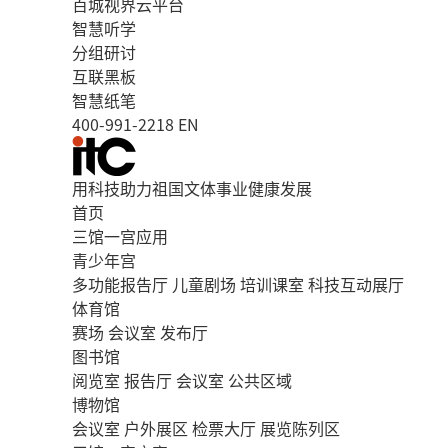
百城视界云平台
智慧听学
分组研讨
互联黑板
智慧纸笔
400-991-2218
EN
用科技助力祖国文体事业健康发展
首页
三馆一宫应用
青少年宫
多功能报告厅
儿童剧场
培训课室
科技互动展厅
体育馆
赛场
会议室
发布厅
图书馆
阅览室
报告厅
会议室
公共区域
博物馆
会议室
户外展区
检票大厅
展览陈列区