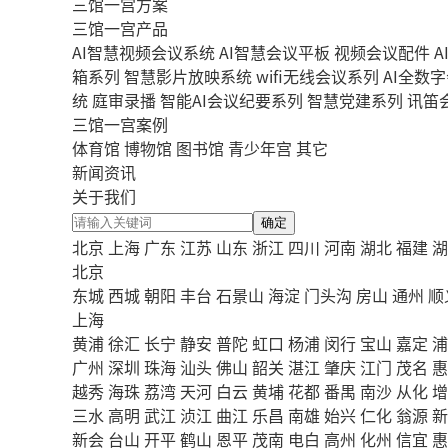
三馆一宫方案
三馆一宫产品
AI智慧视频会议系统
AI智慧会议平板
视频会议配件
A
箱系列
智慧影片放映系统
wifi无线会议系列
AI全数
统
庭审录播
智能AI会议纪要系列
智慧党建系列
讯笛
三馆一宫案例
体育馆
博物馆
图书馆
青少年宫
其它
新闻资讯
关于我们
确定
北京
上海
广东
江苏
山东
浙江
四川
河南
湖北
福建
湖
北京
东城
西城
朝阳
丰台
石景山
海淀
门头沟
房山
通州
顺
上海
黄浦
徐汇
长宁
静安
普陀
虹口
杨浦
闵行
宝山
嘉定
浦
广州
深圳
珠海
汕头
佛山
韶关
湛江
肇庆
江门
茂名
惠
越秀
海珠
荔湾
天河
白云
黄埔
花都
番禺
南沙
从化
增
三水
高明
武江
浈江
曲江
乐昌
南雄
始兴
仁化
翁源
新
新会
台山
开平
鹤山
恩平
茂南
电白
高州
化州
信宜
惠