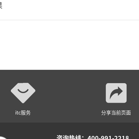
果
轻松悦唱KT系列
专业扩声系列
专业音箱系列
智慧影片放映系统
wifi无线会议系列
AI全数字会议系统
数字化会议设备
itc服务
分享当前页面
同声传译系列
AI智慧无纸化会议系统
咨询热线：400-991-2218