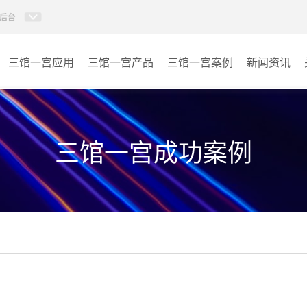
后台
三馆一宫应用
三馆一宫产品
三馆一宫案例
新闻资讯
AI智慧视频会议系统
体育馆
AI智慧会议平板
博物馆
三馆一宫成功案例
视频会议配件
图书馆
AI智慧会议平板itchub
青少年宫
卓越演出系列
其它
AI智慧沉浸式扩声系统
AI智慧声光影系统