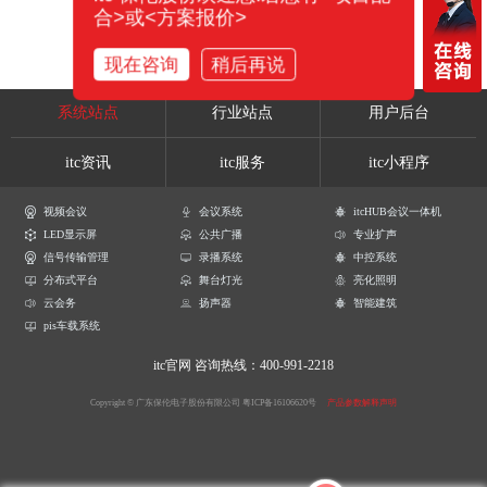
合>或<方案报价>
现在咨询
稍后再说
系统站点
行业站点
用户后台
itc资讯
itc服务
itc小程序
视频会议
会议系统
itcHUB会议一体机
LED显示屏
公共广播
专业扩声
信号传输管理
录播系统
中控系统
分布式平台
舞台灯光
亮化照明
云会务
扬声器
智能建筑
pis车载系统
itc官网
咨询热线：400-991-2218
Copyright © 广东保伦电子股份有限公司
粤ICP备16106620号
产品参数解释声明