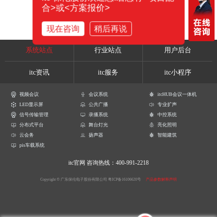
合>或<方案报价>
现在咨询
稍后再说
系统站点
行业站点
用户后台
itc资讯
itc服务
itc小程序
视频会议
会议系统
itcHUB会议一体机
LED显示屏
公共广播
专业扩声
信号传输管理
录播系统
中控系统
分布式平台
舞台灯光
亮化照明
云会务
扬声器
智能建筑
pis车载系统
itc官网
咨询热线：400-991-2218
Copyright © 广东保伦电子股份有限公司
粤ICP备16106620号
产品参数解释声明