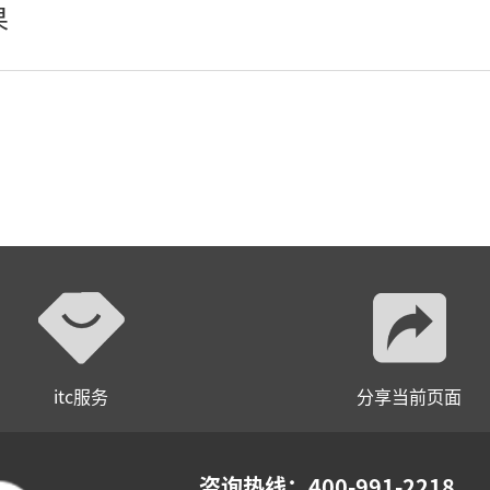
AI智慧声光影系统
果
轻松悦唱KT系列
专业扩声系列
专业音箱系列
智慧影片放映系统
wifi无线会议系列
AI全数字会议系统
数字化会议设备
itc服务
分享当前页面
同声传译系列
AI智慧无纸化会议系统
咨询热线：400-991-2218