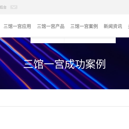
后台
三馆一宫应用
三馆一宫产品
三馆一宫案例
新闻资讯
AI智慧视频会议系统
体育馆
三馆一宫成功案例
AI智慧会议平板
博物馆
视频会议配件
图书馆
AI智慧会议平板itchub
青少年宫
卓越演出系列
其它
AI智慧沉浸式扩声系统