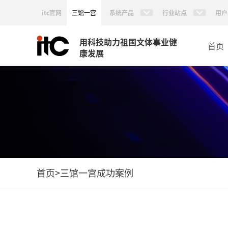
itc官网
三馆一宫
系统产品
行业站点
用户
用科技助力祖国文体事业健
首页
康发展
首页
>
三馆一宫成功案例