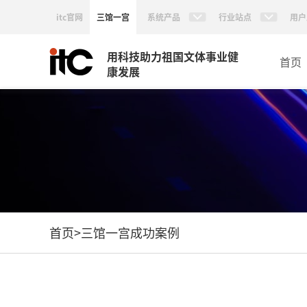
itc官网
三馆一宫
系统产品
行业站点
用户
用科技助力祖国文体事业健
首页
康发展
首页
>
三馆一宫成功案例