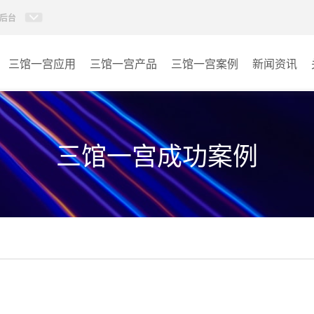
后台
三馆一宫应用
三馆一宫产品
三馆一宫案例
新闻资讯
AI智慧视频会议系统
体育馆
AI智慧会议平板
博物馆
三馆一宫成功案例
视频会议配件
图书馆
AI智慧会议平板itchub
青少年宫
卓越演出系列
其它
AI智慧沉浸式扩声系统
AI智慧声光影系统