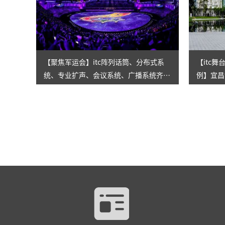
【聚焦军运会】itc阵列话筒、分布式系
【itc
统、专业扩声、会议系统、广播系统齐助
例】宜昌
力！