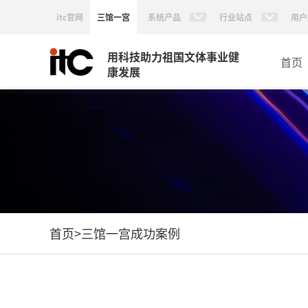
itc官网
三馆一宫
系统产品
行业站点
用户
用科技助力祖国文体事业健
首页
康发展
首页
>
三馆一宫成功案例