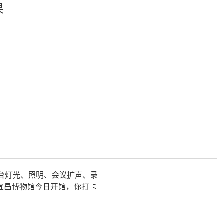
果
轻松悦唱KT系列
专业扩声系列
专业音箱系列
智慧影片放映系统
wifi无线会议系列
AI全数字会议系统
数字化会议设备
同声传译系列
AI智慧无纸化会议系统