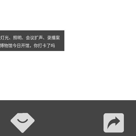
AI智慧演易通软件
AI智慧语音转写系统
AI智慧录播系统
舞台灯光、照明、会议扩声、录播案
博物馆今日开馆，你打卡了吗
庭审录播
智能AI会议纪要系列
智慧党建系列
讯笛会议系列
小间距LED显示屏