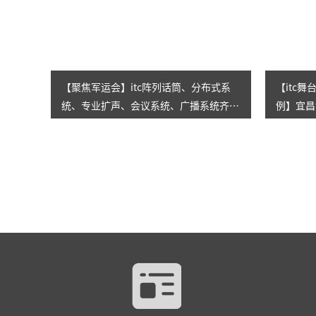
【聚焦军运会】itc阵列话筒、分布式系
【itc
统、专业扩声、会议系统、广播系统齐助
例】宜昌
力！