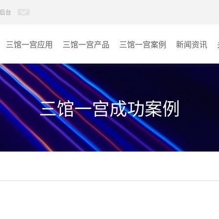
后台
三馆一宫应用
三馆一宫产品
三馆一宫案例
新闻资讯
AI智慧视频会议系统
体育馆
AI智慧会议平板
博物馆
三馆一宫成功案例
视频会议配件
图书馆
AI智慧会议平板itchub
青少年宫
卓越演出系列
其它
AI智慧沉浸式扩声系统
AI智慧声光影系统