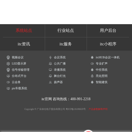
系统站点
行业站点
用户后台
itc资讯
itc服务
itc小程序
视频会议
会议系统
itcHUB会议一体机
LED显示屏
公共广播
专业扩声
信号传输管理
录播系统
中控系统
分布式平台
舞台灯光
亮化照明
云会务
扬声器
智能建筑
pis车载系统
itc官网
咨询热线：400-991-2218
Copyright © 广东保伦电子股份有限公司
粤ICP备16106620号
产品参数解释声明