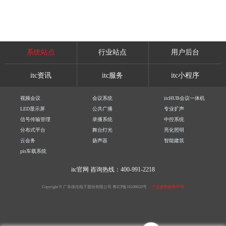
系统站点
行业站点
用户后台
itc资讯
itc服务
itc小程序
视频会议
会议系统
itcHUB会议一体机
LED显示屏
公共广播
专业扩声
信号传输管理
录播系统
中控系统
分布式平台
舞台灯光
亮化照明
云会务
扬声器
智能建筑
pis车载系统
itc官网
咨询热线：400-991-2218
Copyright © 广东保伦电子股份有限公司
粤ICP备16106620号
产品参数解释声明