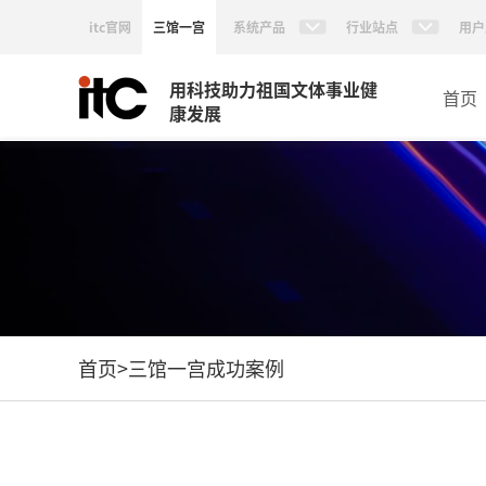
itc官网
三馆一宫
系统产品
行业站点
用户
用科技助力祖国文体事业健
首页
康发展
首页
>
三馆一宫成功案例