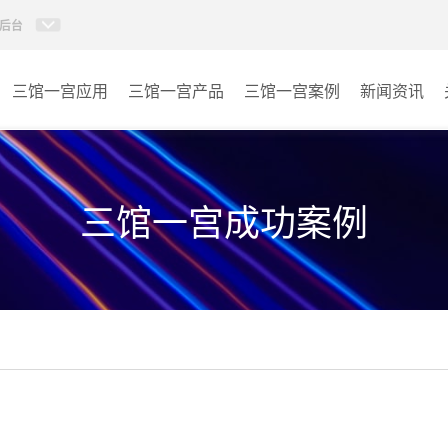
后台
三馆一宫应用
三馆一宫产品
三馆一宫案例
新闻资讯
AI智慧视频会议系统
体育馆
AI智慧会议平板
博物馆
三馆一宫成功案例
视频会议配件
图书馆
AI智慧会议平板itchub
青少年宫
卓越演出系列
其它
AI智慧沉浸式扩声系统
AI智慧声光影系统