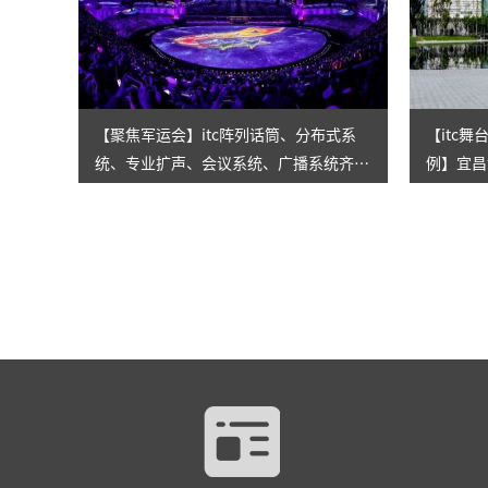
【聚焦军运会】itc阵列话筒、分布式系
【itc
统、专业扩声、会议系统、广播系统齐助
例】宜昌
力！