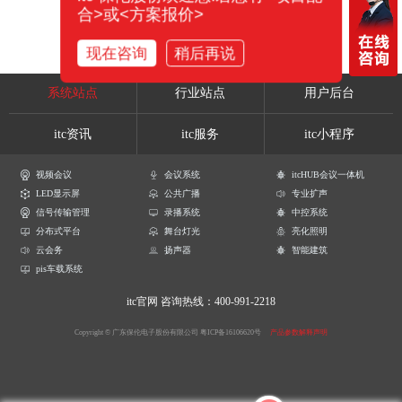
合>或<方案报价>
现在咨询
稍后再说
系统站点
行业站点
用户后台
itc资讯
itc服务
itc小程序
视频会议
会议系统
itcHUB会议一体机
LED显示屏
公共广播
专业扩声
信号传输管理
录播系统
中控系统
分布式平台
舞台灯光
亮化照明
云会务
扬声器
智能建筑
pis车载系统
itc官网
咨询热线：400-991-2218
Copyright © 广东保伦电子股份有限公司
粤ICP备16106620号
产品参数解释声明