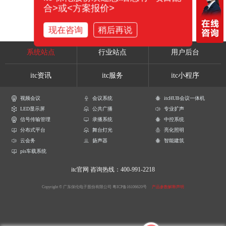
合>或<方案报价>
现在咨询
稍后再说
系统站点
行业站点
用户后台
itc资讯
itc服务
itc小程序
视频会议
会议系统
itcHUB会议一体机
LED显示屏
公共广播
专业扩声
信号传输管理
录播系统
中控系统
分布式平台
舞台灯光
亮化照明
云会务
扬声器
智能建筑
pis车载系统
itc官网
咨询热线：400-991-2218
Copyright © 广东保伦电子股份有限公司
粤ICP备16106620号
产品参数解释声明