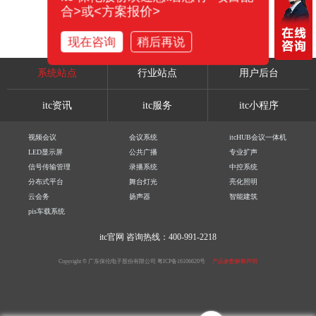
合>或<方案报价>
现在咨询
稍后再说
系统站点
行业站点
用户后台
itc资讯
itc服务
itc小程序
视频会议
会议系统
itcHUB会议一体机
LED显示屏
公共广播
专业扩声
信号传输管理
录播系统
中控系统
分布式平台
舞台灯光
亮化照明
云会务
扬声器
智能建筑
pis车载系统
itc官网
咨询热线：400-991-2218
Copyright © 广东保伦电子股份有限公司
粤ICP备16106620号
产品参数解释声明