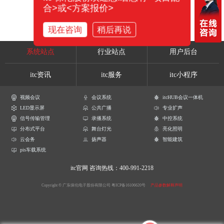
合>或<方案报价>
现在咨询
稍后再说
系统站点
行业站点
用户后台
itc资讯
itc服务
itc小程序
视频会议
会议系统
itcHUB会议一体机
LED显示屏
公共广播
专业扩声
信号传输管理
录播系统
中控系统
分布式平台
舞台灯光
亮化照明
云会务
扬声器
智能建筑
pis车载系统
itc官网
咨询热线：400-991-2218
Copyright © 广东保伦电子股份有限公司
粤ICP备16106620号
产品参数解释声明