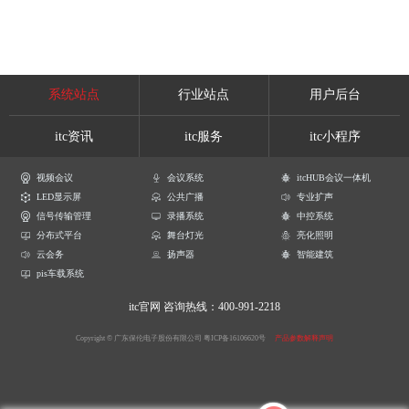
系统站点
行业站点
用户后台
itc资讯
itc服务
itc小程序
视频会议
会议系统
itcHUB会议一体机
LED显示屏
公共广播
专业扩声
信号传输管理
录播系统
中控系统
分布式平台
舞台灯光
亮化照明
云会务
扬声器
智能建筑
pis车载系统
itc官网
咨询热线：400-991-2218
Copyright © 广东保伦电子股份有限公司
粤ICP备16106620号
产品参数解释声明