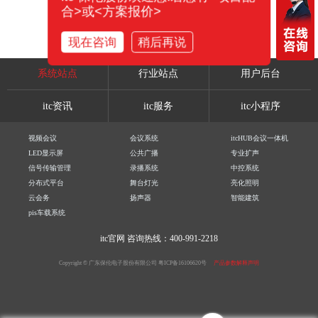
合>或<方案报价>
现在咨询
稍后再说
系统站点
行业站点
用户后台
itc资讯
itc服务
itc小程序
视频会议
会议系统
itcHUB会议一体机
LED显示屏
公共广播
专业扩声
信号传输管理
录播系统
中控系统
分布式平台
舞台灯光
亮化照明
云会务
扬声器
智能建筑
pis车载系统
itc官网
咨询热线：400-991-2218
Copyright © 广东保伦电子股份有限公司
粤ICP备16106620号
产品参数解释声明