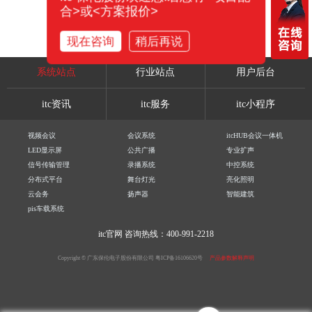
合>或<方案报价>
现在咨询
稍后再说
系统站点
行业站点
用户后台
itc资讯
itc服务
itc小程序
视频会议
会议系统
itcHUB会议一体机
LED显示屏
公共广播
专业扩声
信号传输管理
录播系统
中控系统
分布式平台
舞台灯光
亮化照明
云会务
扬声器
智能建筑
pis车载系统
itc官网
咨询热线：400-991-2218
Copyright © 广东保伦电子股份有限公司
粤ICP备16106620号
产品参数解释声明