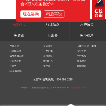
合>或<方案报价>
现在咨询
稍后再说
系统站点
行业站点
用户后台
itc资讯
itc服务
itc小程序
视频会议
会议系统
itcHUB会议一体机
LED显示屏
公共广播
专业扩声
信号传输管理
录播系统
中控系统
分布式平台
舞台灯光
亮化照明
云会务
扬声器
智能建筑
pis车载系统
itc官网
咨询热线：400-991-2218
Copyright © 广东保伦电子股份有限公司
粤ICP备16106620号
产品参数解释声明